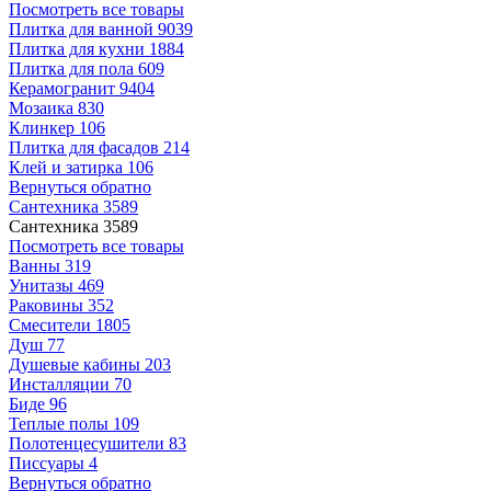
Посмотреть все товары
Плитка для ванной
9039
Плитка для кухни
1884
Плитка для пола
609
Керамогранит
9404
Мозаика
830
Клинкер
106
Плитка для фасадов
214
Клей и затирка
106
Вернуться обратно
Сантехника
3589
Сантехника
3589
Посмотреть все товары
Ванны
319
Унитазы
469
Раковины
352
Смесители
1805
Душ
77
Душевые кабины
203
Инсталляции
70
Биде
96
Теплые полы
109
Полотенцесушители
83
Писсуары
4
Вернуться обратно