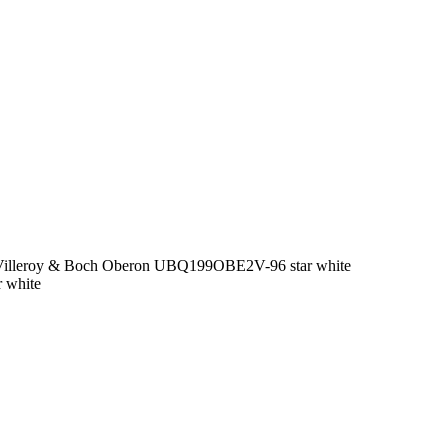
illeroy & Boch Oberon UBQ199OBE2V-96 star white
 white