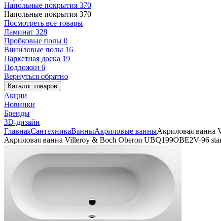
Напольные покрытия
370
Напольные покрытия
370
Посмотреть все товары
Ламинат
328
Пробковые полы
0
Виниловые полы
16
Паркетная доска
19
Подложки
6
Вернуться обратно
Каталог товаров
Акции
Новинки
Бренды
3D-дизайн
Главная
Сантехника
Ванны
Акриловые ванны
Акриловая ванна V
Акриловая ванна Villeroy & Boch Oberon UBQ199OBE2V-96 star