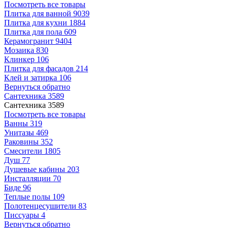
Посмотреть все товары
Плитка для ванной
9039
Плитка для кухни
1884
Плитка для пола
609
Керамогранит
9404
Мозаика
830
Клинкер
106
Плитка для фасадов
214
Клей и затирка
106
Вернуться обратно
Сантехника
3589
Сантехника
3589
Посмотреть все товары
Ванны
319
Унитазы
469
Раковины
352
Смесители
1805
Душ
77
Душевые кабины
203
Инсталляции
70
Биде
96
Теплые полы
109
Полотенцесушители
83
Писсуары
4
Вернуться обратно