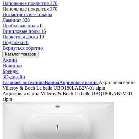
Напольные покрытия
370
Напольные покрытия
370
Посмотреть все товары
Ламинат
328
Пробковые полы
0
Виниловые полы
16
Паркетная доска
19
Подложки
6
Вернуться обратно
Каталог товаров
Акции
Новинки
Бренды
3D-дизайн
Главная
Сантехника
Ванны
Акриловые ванны
Акриловая ванна
Villeroy & Boch La belle UBQ180LAB2V-01 alpin
Акриловая ванна Villeroy & Boch La belle UBQ180LAB2V-01
alpin