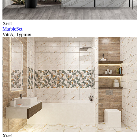
Хит!
MarbleSet
VitrA, Турция
Хит!