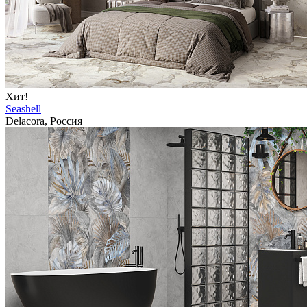
Хит!
Seashell
Delacora, Россия