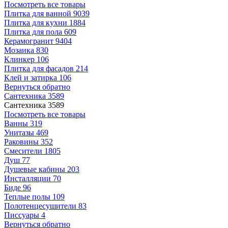
Посмотреть все товары
Плитка для ванной
9039
Плитка для кухни
1884
Плитка для пола
609
Керамогранит
9404
Мозаика
830
Клинкер
106
Плитка для фасадов
214
Клей и затирка
106
Вернуться обратно
Сантехника
3589
Сантехника
3589
Посмотреть все товары
Ванны
319
Унитазы
469
Раковины
352
Смесители
1805
Душ
77
Душевые кабины
203
Инсталляции
70
Биде
96
Теплые полы
109
Полотенцесушители
83
Писсуары
4
Вернуться обратно